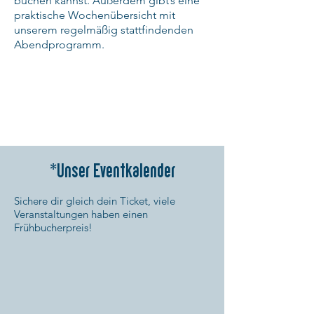
buchen kannst. Außerdem gibt’s eine
praktische Wochenübersicht mit
unserem regelmäßig stattfindenden
Abendprogramm.
ZUM WOCHENPROGRAMM
ZUM LATIN KURSANGEBOT
*Unser Eventkalender
Sichere dir gleich dein Ticket, viele
Veranstaltungen haben einen
Frühbucherpreis!